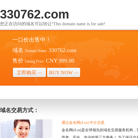
330762.com
您正在访问的域名可以转让!This domain name is for sale!
一口价出售中！
域名
330762.com
Domain Name:
售价
CNY 999.00
Listing Price:
立即购买
BUY NOW
>>
>>
域名交易方式：
通过金名网(4.cn) 中介交易
金名网(4.cn)是全球领先的域名交易服务机
简单、安全、专业的第三方服务！ 为了保证交