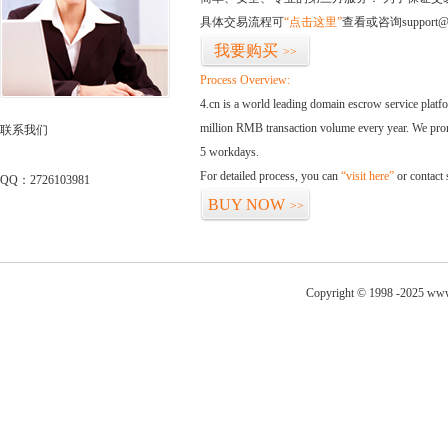
具体交易流程可
“点击这里”
查看或咨询support@
我要购买
>>
Process Overview:
4.cn is a world leading domain escrow service plat
million RMB transaction volume every year. We promi
联系我们
5 workdays.
For detailed process, you can
“visit here”
or contact
QQ：2726103981
BUY NOW
>>
Copyright © 1998 -2025 www